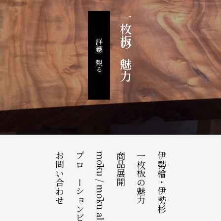
一枚板の魅力
詳細を観る
お問い合わせ
プロモーションビデオ
mōku / mōku alfresco
商品展開
一枚板の魅力
伊勢檜・伊勢杉について