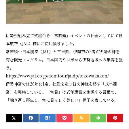
伊勢桧組み立て式屋台を「常若婚」イベントの什器としてにて日
本航空（JAL）様にご使用頂きました。
常若婚…日本航空（JAL）と三重県、伊勢市の3者が夫婦の絆を
育む観光プログラム。日本国内や世界から伊勢地域への集客を狙
う。
https://www.jal.co.jp/domtour/jaldp/tokowakakon/
伊勢神宮では20年に1度、社殿を造り替え神様を移す「式年遷
宮」を実施している。「常若」は式年遷宮を象徴する言葉で、
「繰り返し再生し、常に若々しく美しい」様子を表している。