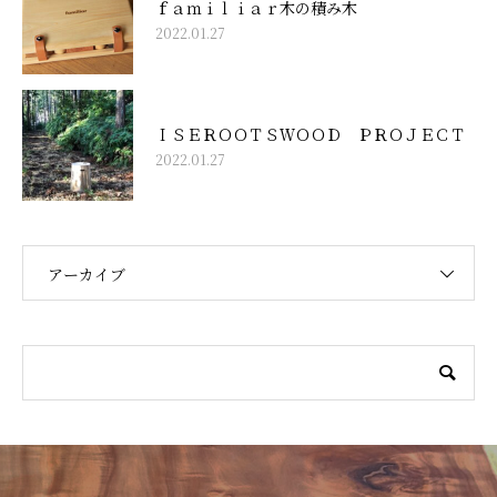
ｆａｍｉｌｉａｒ木の積み木
2022.01.27
ＩＳＥＲＯＯＴＳＷＯＯＤ ＰＲＯＪＥＣＴ
2022.01.27
アーカイブ