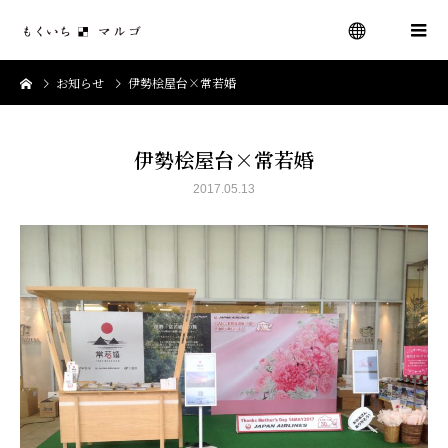
お知らせ
伊勢桧屋台×常若婚
menu
伊勢桧屋台×常若婚
2017.05.13