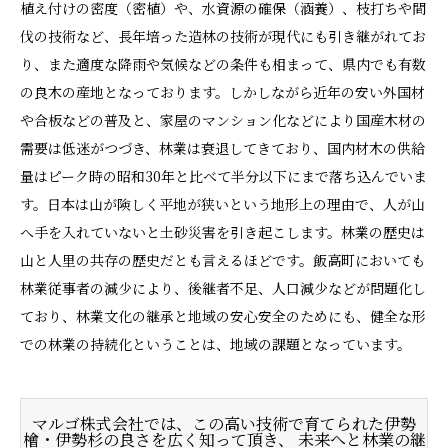
植え付けの密度（密植）や、水資源の確保（涵養）、枝打ちや間
伐の技術など、長年培った造林の技術が現代にも引き継がれてお
り、また適度な降雨や気候などの条件も相まって、県内でも有数
の良木の産地となっております。しかしながら近年の安い外国材
や合板などの普及と、家屋のマンション化などにより国産木材の
需要は低迷がつづき、林業は衰退してきており、国内材木の供給
量はピーク時の昭和30年と比べて半分以下にまで落ち込んでいま
す。日本は山が険しく平地が狭いという地形上の理由で、人が山
へ手を入れていないと土砂災害を引き起こします。林業の歴史は
山と人里の共存の歴史だとも言えるほどです。飯高町においても
林業従事者の減少により、後継者不足、人口減少などが問題化し
ており、林業文化の継承と地域の安心安全のためにも、健全な形
での林業の持続化ということは、地域の課題となっています。
マルゴ株式会社では、この高い技術で育てられた伊勢
檜・伊勢杉の良さを広く知って頂き、 未来へと林業の継