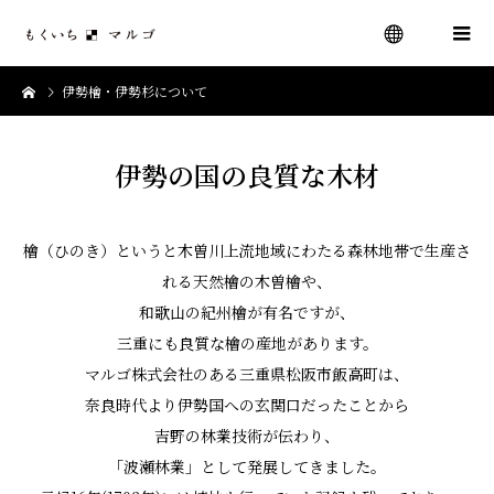
伊勢檜・伊勢杉について
menu
伊勢の国の良質な木材
檜（ひのき）というと木曽川上流地域にわたる森林地帯で生産さ
れる天然檜の木曽檜や、
和歌山の紀州檜が有名ですが、
三重にも良質な檜の産地があります。
マルゴ株式会社のある三重県松阪市飯高町は、
奈良時代より伊勢国への玄関口だったことから
吉野の林業技術が伝わり、
「波瀬林業」として発展してきました。