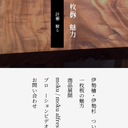
一枚板の魅力
詳細を観る
お問い合わせ
プロモーションビデオ
mōku / mōku alfresco
商品展開
一枚板の魅力
伊勢檜・伊勢杉について