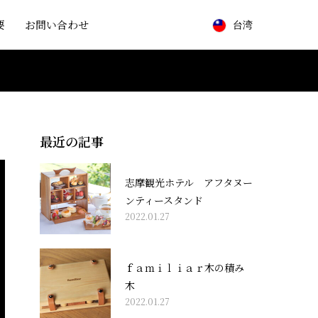
要
お問い合わせ
台湾
最近の記事
志摩観光ホテル アフタヌー
ンティースタンド
2022.01.27
ｆａｍｉｌｉａｒ木の積み
木
2022.01.27