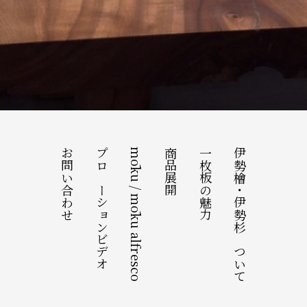
お問い合わせ
プロモーションビデオ
mōku / mōku alfresco
商品展開
一枚板の魅力
伊勢檜・伊勢杉について