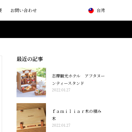
要
お問い合わせ
台湾
最近の記事
志摩観光ホテル アフタヌー
ンティースタンド
2022.01.27
ｆａｍｉｌｉａｒ木の積み
木
2022.01.27